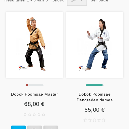
Resultaten 1 - 5 van 5
Show:
24
per page
Dobok Poomsae Master
Dobok Poomsae
Dangraden dames
68,00 €
65,00 €