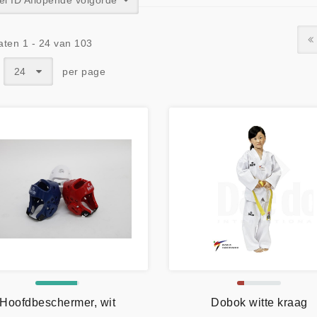
kel ID Aflopende volgorde
aten 1 - 24 van 103
:
24
per page
Hoofdbeschermer, wit
Dobok witte kraag