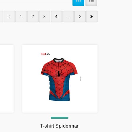
1
2
3
4
...
T-shirt Spiderman