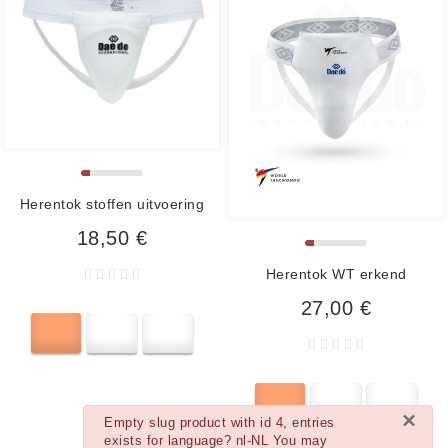
Herentok stoffen uitvoering
18,50 €
Herentok WT erkend
27,00 €
×
danger
Empty slug product with id 4, entries
exists for language? nl-NL You may